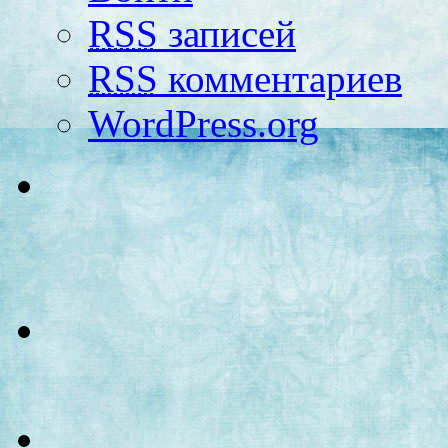
RSS
записей
RSS
комментариев
WordPress.org