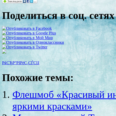
Поделиться в соц. сетях
РќСЂР°РІРёС‚СЃСЏ
Похожие темы:
Флешмоб «Красивый ин
яркими красками»